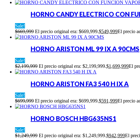
HORNO CANDY ELECTRICO CON FU
Sale!
$
669,999
El precio original era: $669,999.
$
549,999
El precio a
HORNO ARISTON ML 99 IX A 90CMS
Sale!
$
2,199,999
El precio original era: $2,199,999.
$
1,699,999
El pr
HORNO ARISTON FA3 540 H IX A
Sale!
$
699,999
El precio original era: $699,999.
$
591,999
El precio a
HORNO BOSCH HBG635NS1
Sale!
$
1,249,999
El precio original era: $1,249,999.
$
942,999
El prec