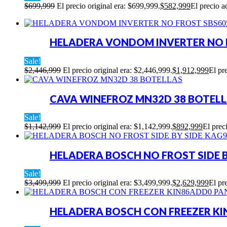
$
699,999
El precio original era: $699,999.
$
582,999
El precio a
HELADERA VONDOM INVERTER NO F
Sale!
$
2,446,999
El precio original era: $2,446,999.
$
1,912,999
El pr
CAVA WINEFROZ MN32D 38 BOTEL
Sale!
$
1,142,999
El precio original era: $1,142,999.
$
892,999
El prec
HELADERA BOSCH NO FROST SIDE B
Sale!
$
3,499,999
El precio original era: $3,499,999.
$
2,629,999
El pr
HELADERA BOSCH CON FREEZER KI