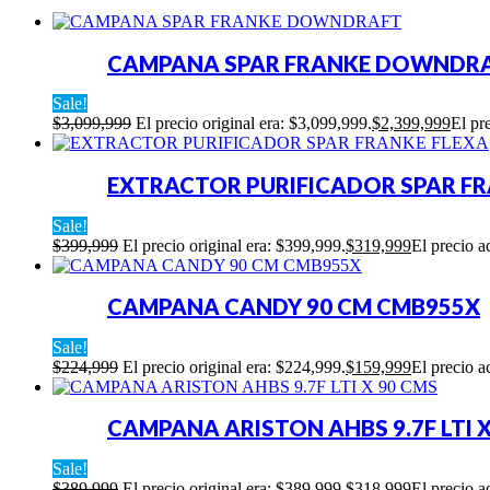
CAMPANA SPAR FRANKE DOWNDR
Sale!
$
3,099,999
El precio original era: $3,099,999.
$
2,399,999
El pr
EXTRACTOR PURIFICADOR SPAR FR
Sale!
$
399,999
El precio original era: $399,999.
$
319,999
El precio a
CAMPANA CANDY 90 CM CMB955X
Sale!
$
224,999
El precio original era: $224,999.
$
159,999
El precio a
CAMPANA ARISTON AHBS 9.7F LTI X
Sale!
$
389,999
El precio original era: $389,999.
$
318,999
El precio a