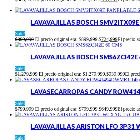
LAVAVAJILLAS BOSCH SMV2ITX09E
Sale!
$
899,999
El precio original era: $899,999.
$
724,999
El precio a
LAVAVAJILLAS BOSCH SMS6ZCI42E 
Sale!
$
1,279,999
El precio original era: $1,279,999.
$
939,999
El prec
LAVASECARROPAS CANDY ROW4149
Sale!
$
799,999
El precio original era: $799,999.
$
649,999
El precio a
LAVAVAJILLAS ARISTON LFO 3P31 
Sale!