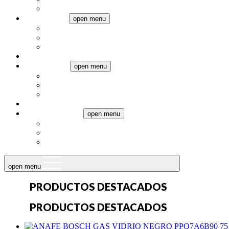
Pequeños electrodomésticos
Climatización
open menu
Aires Acondicionados
Calefacción
Ventiladores
Televisores
Termotanques
open menu
Eléctricos
Gas
Calderas
Audio
Muebles a medida
open menu
Muebles de baño
Muebles de cocina
Placards
open menu
PRODUCTOS DESTACADOS​
PRODUCTOS DESTACADOS