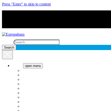
Press "Enter" to skip to content
Search
Cocina
open menu
Anafes
Cafeteras
Campanas
Cavas de vino
Cocinas
Freezer
Heladeras
Hornos
Lavado
Microondas