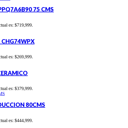
PPQ7A6B90 75 CMS
ctual es: $719,999.
S CHG74WPX
ctual es: $269,999.
OCERAMICO
ctual es: $379,999.
NDUCCION 80CMS
ctual es: $444,999.