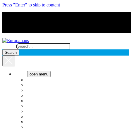
Press "Enter" to skip to content
Search
Cocina
open menu
Anafes
Cafeteras
Campanas
Cavas de vino
Cocinas
Freezer
Heladeras
Hornos
Lavado
Microondas