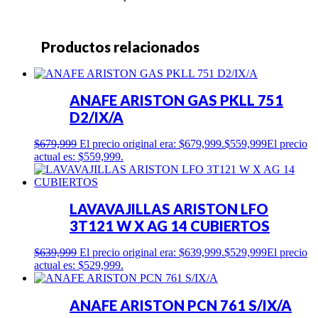
Productos relacionados
ANAFE ARISTON GAS PKLL 751
D2/IX/A
$
679,999
El precio original era: $679,999.
$
559,999
El precio
actual es: $559,999.
LAVAVAJILLAS ARISTON LFO
3T121 W X AG 14 CUBIERTOS
$
639,999
El precio original era: $639,999.
$
529,999
El precio
actual es: $529,999.
ANAFE ARISTON PCN 761 S/IX/A