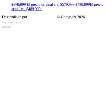
$
579,999
El precio original era: $579,999.
$
489,999
El precio
actual es: $489,999.
Desarrollado por
Estrategis Agencia
© Copyright 2026.