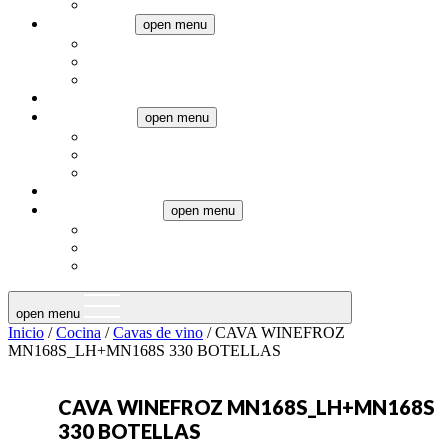
Pequeños electrodomésticos
Climatización
open menu
Aires Acondicionados
Calefacción
Ventiladores
Televisores
Termotanques
open menu
Eléctricos
Gas
Calderas
Audio
Muebles a medida
open menu
Muebles de baño
Muebles de cocina
Placards
open menu
Inicio
/
Cocina
/
Cavas de vino
/ CAVA WINEFROZ
MN168S_LH+MN168S 330 BOTELLAS
CAVA WINEFROZ MN168S_LH+MN168S
330 BOTELLAS