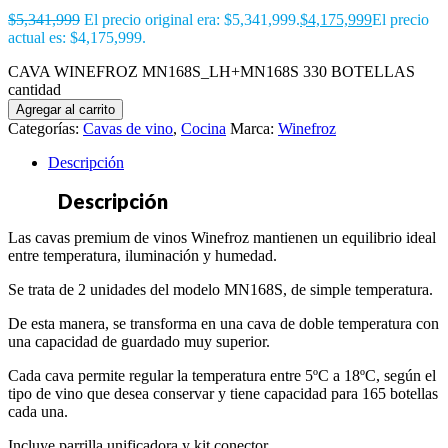
$
5,341,999
El precio original era: $5,341,999.
$
4,175,999
El precio
actual es: $4,175,999.
CAVA WINEFROZ MN168S_LH+MN168S 330 BOTELLAS
cantidad
Agregar al carrito
Categorías:
Cavas de vino
,
Cocina
Marca:
Winefroz
Descripción
Descripción
Las cavas premium de vinos Winefroz mantienen un equilibrio ideal
entre temperatura, iluminación y humedad.
Se trata de 2 unidades del modelo MN168S, de simple temperatura.
De esta manera, se transforma en una cava de doble temperatura con
una capacidad de guardado muy superior.
Cada cava permite regular la temperatura entre 5ºC a 18ºC, según el
tipo de vino que desea conservar y tiene capacidad para 165 botellas
cada una.
Incluye parrilla unificadora y kit conector.