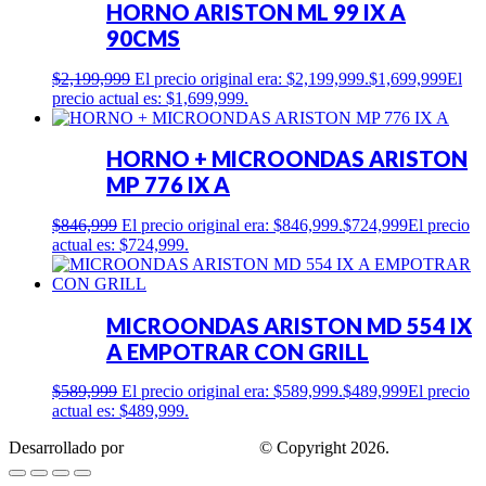
HORNO ARISTON ML 99 IX A
90CMS
$
2,199,999
El precio original era: $2,199,999.
$
1,699,999
El
precio actual es: $1,699,999.
HORNO + MICROONDAS ARISTON
MP 776 IX A
$
846,999
El precio original era: $846,999.
$
724,999
El precio
actual es: $724,999.
MICROONDAS ARISTON MD 554 IX
A EMPOTRAR CON GRILL
$
589,999
El precio original era: $589,999.
$
489,999
El precio
actual es: $489,999.
Desarrollado por
Estrategis Agencia
© Copyright 2026.