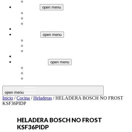
Pequeños electrodomésticos
Climatización
open menu
Aires Acondicionados
Calefacción
Ventiladores
Televisores
Termotanques
open menu
Eléctricos
Gas
Calderas
Audio
Muebles a medida
open menu
Muebles de baño
Muebles de cocina
Placards
open menu
Inicio
/
Cocina
/
Heladeras
/ HELADERA BOSCH NO FROST
KSF36PIDP
HELADERA BOSCH NO FROST
KSF36PIDP