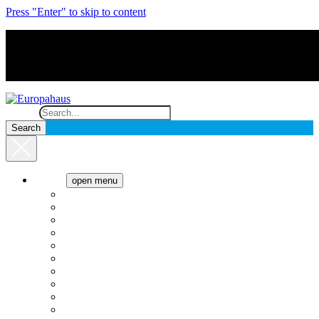
Press "Enter" to skip to content
Search
Cocina
open menu
Anafes
Cafeteras
Campanas
Cavas de vino
Cocinas
Freezer
Heladeras
Hornos
Lavado
Microondas