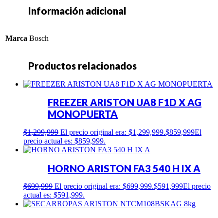
Información adicional
Marca
Bosch
Productos relacionados
FREEZER ARISTON UA8 F1D X AG
MONOPUERTA
$
1,299,999
El precio original era: $1,299,999.
$
859,999
El
precio actual es: $859,999.
HORNO ARISTON FA3 540 H IX A
$
699,999
El precio original era: $699,999.
$
591,999
El precio
actual es: $591,999.