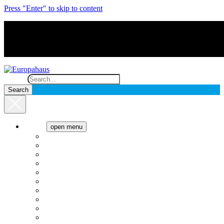
Press "Enter" to skip to content
Search
Cocina
open menu
Anafes
Cafeteras
Campanas
Cavas de vino
Cocinas
Freezer
Heladeras
Hornos
Lavado
Microondas