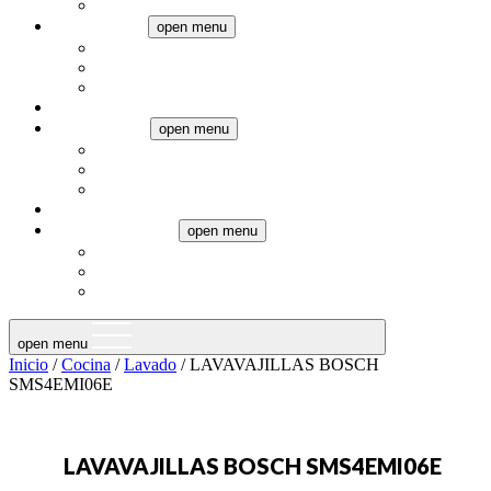
Pequeños electrodomésticos
Climatización
open menu
Aires Acondicionados
Calefacción
Ventiladores
Televisores
Termotanques
open menu
Eléctricos
Gas
Calderas
Audio
Muebles a medida
open menu
Muebles de baño
Muebles de cocina
Placards
open menu
Inicio
/
Cocina
/
Lavado
/ LAVAVAJILLAS BOSCH
SMS4EMI06E
LAVAVAJILLAS BOSCH SMS4EMI06E