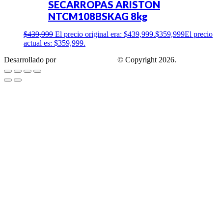
SECARROPAS ARISTON
NTCM108BSKAG 8kg
$
439,999
El precio original era: $439,999.
$
359,999
El precio
actual es: $359,999.
Desarrollado por
Estrategis Agencia
© Copyright 2026.