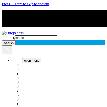
Press "Enter" to skip to content
Search
Cocina
open menu
Anafes
Cafeteras
Campanas
Cavas de vino
Cocinas
Freezer
Heladeras
Hornos
Lavado
Microondas