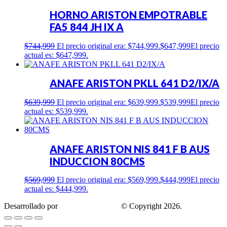
HORNO ARISTON EMPOTRABLE
FA5 844 JH IX A
$
744,999
El precio original era: $744,999.
$
647,999
El precio
actual es: $647,999.
ANAFE ARISTON PKLL 641 D2/IX/A
$
639,999
El precio original era: $639,999.
$
539,999
El precio
actual es: $539,999.
ANAFE ARISTON NIS 841 F B AUS
INDUCCION 80CMS
$
569,999
El precio original era: $569,999.
$
444,999
El precio
actual es: $444,999.
Desarrollado por
Estrategis Agencia
© Copyright 2026.