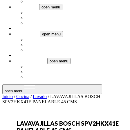
Pequeños electrodomésticos
Climatización
open menu
Aires Acondicionados
Calefacción
Ventiladores
Televisores
Termotanques
open menu
Eléctricos
Gas
Calderas
Audio
Muebles a medida
open menu
Muebles de baño
Muebles de cocina
Placards
open menu
Inicio
/
Cocina
/
Lavado
/ LAVAVAJILLAS BOSCH
SPV2HKX41E PANELABLE 45 CMS
LAVAVAJILLAS BOSCH SPV2HKX41E