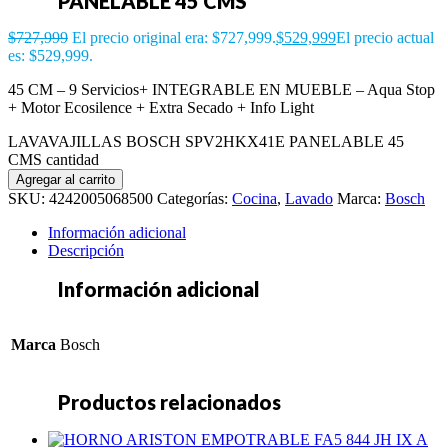
PANELABLE 45 CMS
$
727,999
El precio original era: $727,999.
$
529,999
El precio actual
es: $529,999.
45 CM – 9 Servicios+ INTEGRABLE EN MUEBLE – Aqua Stop
+ Motor Ecosilence + Extra Secado + Info Light
LAVAVAJILLAS BOSCH SPV2HKX41E PANELABLE 45
CMS cantidad
Agregar al carrito
SKU:
4242005068500
Categorías:
Cocina
,
Lavado
Marca:
Bosch
Información adicional
Descripción
Información adicional
Marca
Bosch
Productos relacionados