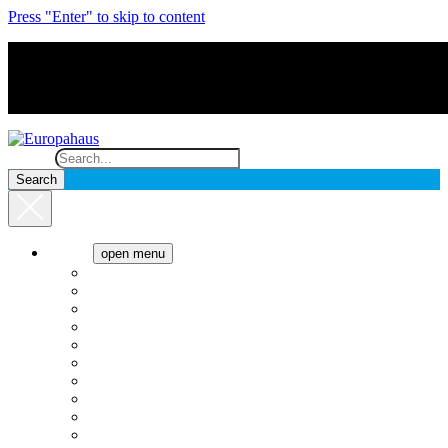
Press "Enter" to skip to content
Search
Cocina
open menu
Anafes
Cafeteras
Campanas
Cavas de vino
Cocinas
Freezer
Heladeras
Hornos
Lavado
Microondas