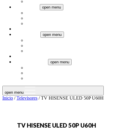
Pequeños electrodomésticos
Climatización
open menu
Aires Acondicionados
Calefacción
Ventiladores
Televisores
Termotanques
open menu
Eléctricos
Gas
Calderas
Audio
Muebles a medida
open menu
Muebles de baño
Muebles de cocina
Placards
open menu
Inicio
/
Televisores
/ TV HISENSE ULED 50P U60H
TV HISENSE ULED 50P U60H